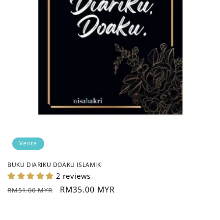
Vente
BUKU DIARIKU DOAKU ISLAMIK
2 reviews
Prix
Prix
RM35.00 MYR
RM51.00 MYR
habituel
soldé