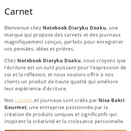
C
Carnet
o
Bienvenue chez
Notebook Diaryku Doaku
, une
l
marque qui propose des carnets et des journaux
magnifiquement conçus, parfaits pour enregistrer
l
vos pensées, idées et prières.
e
Chez
Notebook Diaryku Doaku
, nous croyons que
c
l'écriture est un outil puissant pour l'expression de
soi et la réflexion, et nous voulons offrir à nos
t
clients un produit de haute qualité qui améliore
i
leur expérience d'écriture.
o
Nos
carnets
et journaux sont créés par
Nisa Bakri
Gourmet
, une entreprise passionnée par la
n
création de produits uniques et significatifs qui
inspirent la créativité et la croissance personnelle.
: