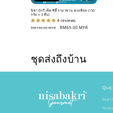
นิซา บักรี เซ็ต ซิตี้ รามาซาน สเปเชียล (150
กรัม x 3 หีบ)
4 reviews
ราคา
ราคา
RM69.00 MYR
RM196.00 MYR
ปกติ
ช่วง
ลด
ราคา
ค
ชุดส่งถึงบ้าน
อ
ล
Quic
เ
Searc
ล
Terms