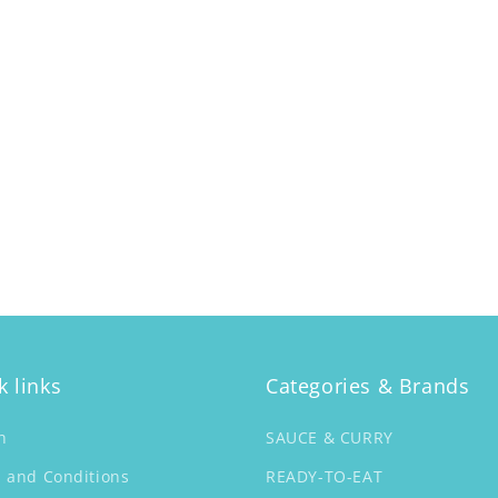
k links
Categories & Brands
h
SAUCE & CURRY
 and Conditions
READY-TO-EAT