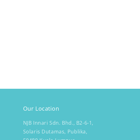
Our Location
NJB Innari Sdn. Bhd., B2-6-1,
Solaris Dutamas, Publika,